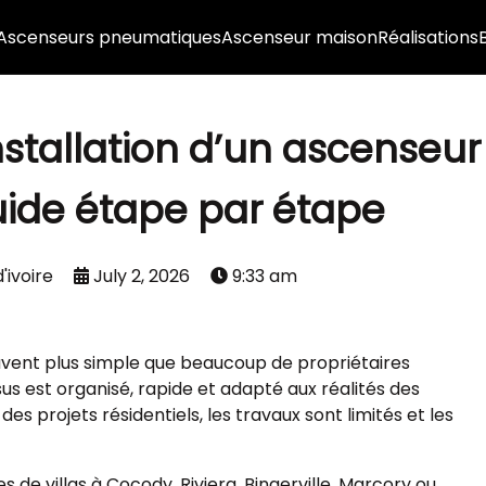
Ascenseurs pneumatiques
Ascenseur maison
Réalisations
stallation d’un ascenseur
guide étape par étape
'ivoire
July 2, 2026
9:33 am
ouvent plus simple que beaucoup de propriétaires
ssus est organisé, rapide et adapté aux réalités des
des projets résidentiels, les travaux sont limités et les
 de villas à Cocody, Riviera, Bingerville, Marcory ou